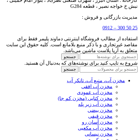
کارخانه : استان البرز ، شهرک صنعتی نظرآباد ، بلوار امام خمینی ،
نبش خ خواجه نصیر ، قطعه G284
مدیریت بازرگانی و فروش :
25 50 300 – 0912
استفاده از مطالب فروشگاه اینترنتی دماوند پلیمر فقط برای
مقاصد غیرتجاری و با ذکر منبع بلامانع است. کلیه حقوق این سایت
متعلق به آریا پلاست ماشین می‌باشد.
جستجو
شروع به تایپ کنید برای نوشته‌های که به‌دنبال آن هستید.
جستجو
مخزن آب، منبع آب، تانکر آب
مخزن آب افقی
مخزن آب عمودی
مخزن کتابی (مخزن کم جا)
مخزن آب زیر پله
مخزن بیضی
مخزن قیفی
مخزن آسان رو
مخزن آب مکعبی
مخزن نیسانی
مخرن کروی