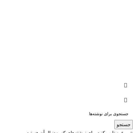
کارخانه : استان البرز ، شهرک صنعتی نظرآباد ، بلوار امام خمینی ،
نبش خ خواجه نصیر ، قطعه G284
مدیریت بازرگانی و فروش :
25 50 300 – 0912
استفاده از مطالب فروشگاه اینترنتی دماوند پلیمر فقط برای مقاصد
غیرتجاری و با ذکر منبع بلامانع است. کلیه حقوق این سایت متعلق به
آریا پلاست ماشین می‌باشد.
جستجو
شروع به تایپ کنید برای نوشته‌های که به‌دنبال آن هستید.